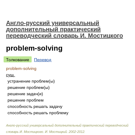
Англо-русский универсальный
дополнительный практический
переводческий словарь И. Мостицкого
problem-solving
Толкование
Перевод
problem-solving
сущ.
устранение проблем(ы)
решение проблем(ы)
решение задач(и)
решение проблем
способность решать задачу
способность решать проблему
Англо-русский универсальный дополнительный практический переводческий
словарь И. Мостицкого
.
И. Мостицкий
.
2002-2012
.