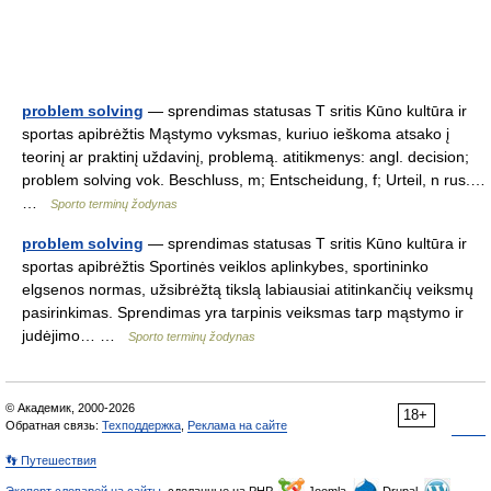
problem solving
— sprendimas statusas T sritis Kūno kultūra ir
sportas apibrėžtis Mąstymo vyksmas, kuriuo ieškoma atsako į
teorinį ar praktinį uždavinį, problemą. atitikmenys: angl. decision;
problem solving vok. Beschluss, m; Entscheidung, f; Urteil, n rus.…
…
Sporto terminų žodynas
problem solving
— sprendimas statusas T sritis Kūno kultūra ir
sportas apibrėžtis Sportinės veiklos aplinkybes, sportininko
elgsenos normas, užsibrėžtą tikslą labiausiai atitinkančių veiksmų
pasirinkimas. Sprendimas yra tarpinis veiksmas tarp mąstymo ir
judėjimo… …
Sporto terminų žodynas
© Академик, 2000-2026
18+
Обратная связь:
Техподдержка
,
Реклама на сайте
👣 Путешествия