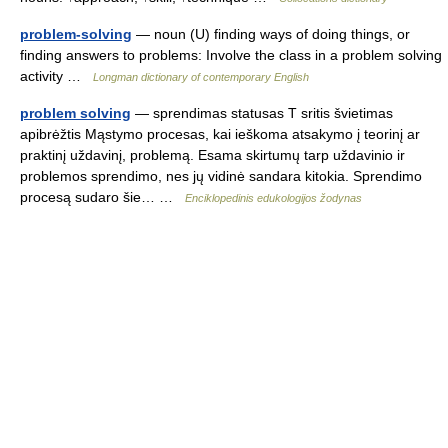
problem-solving
— noun (U) finding ways of doing things, or
finding answers to problems: Involve the class in a problem solving
activity …
Longman dictionary of contemporary English
problem solving
— sprendimas statusas T sritis švietimas
apibrėžtis Mąstymo procesas, kai ieškoma atsakymo į teorinį ar
praktinį uždavinį, problemą. Esama skirtumų tarp uždavinio ir
problemos sprendimo, nes jų vidinė sandara kitokia. Sprendimo
procesą sudaro šie… …
Enciklopedinis edukologijos žodynas