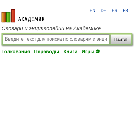
EN
DE
ES
FR
academic.ru
Словари и энциклопедии на Академике
Найти!
Толкования
Переводы
Книги
Игры ⚽